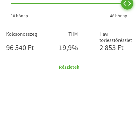
10 hónap
48 hónap
Kölcsönösszeg
THM
Havi
törlesztőrészlet
96 540 Ft
19,9%
2 853 Ft
Részletek