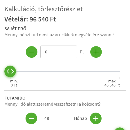
Kalkuláció, törlesztőrészlet
Vételár: 96 540 Ft
SAJÁT ERŐ
Mennyi pénzt tud most az árucikkek megvételére szánni?
Ft
min.
max.
0 Ft
46 540 Ft
FUTAMIDŐ
Mennyi idő alatt szeretné visszafizetni a kölcsönt?
48
Hónap