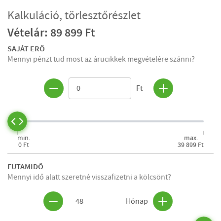
Kalkuláció, törlesztőrészlet
Vételár: 89 899 Ft
SAJÁT ERŐ
Mennyi pénzt tud most az árucikkek megvételére szánni?
Ft
min.
max.
0 Ft
39 899 Ft
FUTAMIDŐ
Mennyi idő alatt szeretné visszafizetni a kölcsönt?
48
Hónap