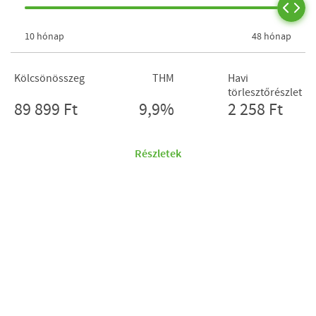
10 hónap
48 hónap
Kölcsönösszeg
THM
Havi
törlesztőrészlet
89 899 Ft
9,9%
2 258 Ft
Részletek