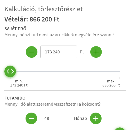
Kalkuláció, törlesztőrészlet
Vételár: 866 200 Ft
SAJÁT ERŐ
Mennyi pénzt tud most az árucikkek megvételére szánni?
Ft
min.
max.
173 240 Ft
836 200 Ft
FUTAMIDŐ
Mennyi idő alatt szeretné visszafizetni a kölcsönt?
48
Hónap