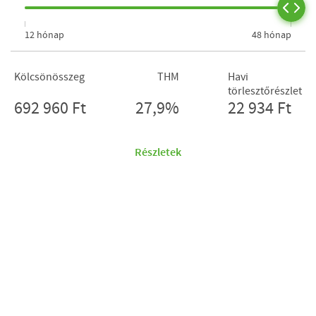
12 hónap
48 hónap
Kölcsönösszeg
THM
Havi
törlesztőrészlet
692 960 Ft
27,9%
22 934 Ft
Részletek