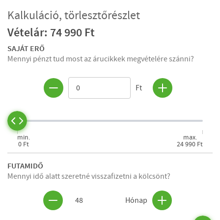
Kalkuláció, törlesztőrészlet
Vételár: 74 990 Ft
SAJÁT ERŐ
Mennyi pénzt tud most az árucikkek megvételére szánni?
Ft
min.
max.
0 Ft
24 990 Ft
FUTAMIDŐ
Mennyi idő alatt szeretné visszafizetni a kölcsönt?
48
Hónap