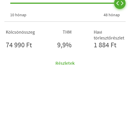
10 hónap
48 hónap
Kölcsönösszeg
THM
Havi
törlesztőrészlet
74 990 Ft
9,9%
1 884 Ft
Részletek