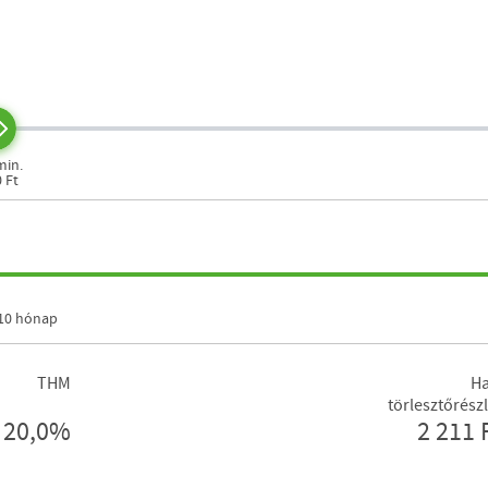
min.
0 Ft
10 hónap
THM
Ha
törlesztőrészl
20,0%
2 211 