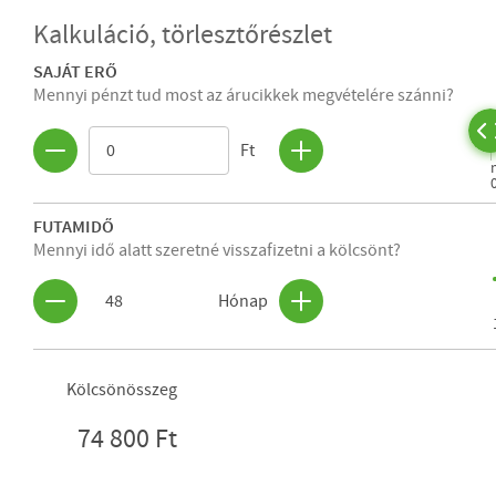
Kalkuláció, törlesztőrészlet
SAJÁT ERŐ
Mennyi pénzt tud most az árucikkek megvételére szánni?
Ft
FUTAMIDŐ
Mennyi idő alatt szeretné visszafizetni a kölcsönt?
48
Hónap
Kölcsönösszeg
74 800 Ft