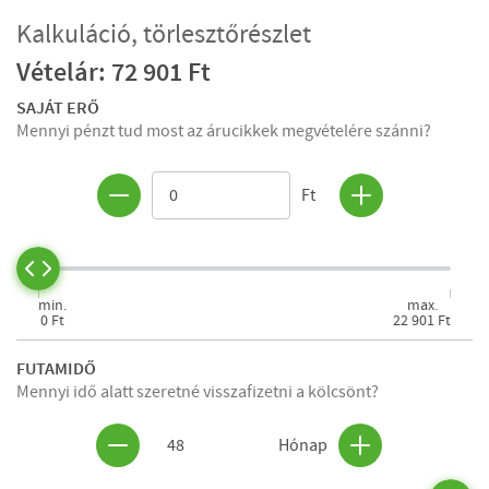
Kalkuláció, törlesztőrészlet
Vételár: 72 901 Ft
SAJÁT ERŐ
Mennyi pénzt tud most az árucikkek megvételére szánni?
Ft
min.
max.
0 Ft
22 901 Ft
FUTAMIDŐ
Mennyi idő alatt szeretné visszafizetni a kölcsönt?
48
Hónap