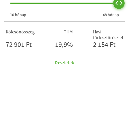
10 hónap
48 hónap
Kölcsönösszeg
THM
Havi
törlesztőrészlet
72 901 Ft
19,9%
2 154 Ft
Részletek