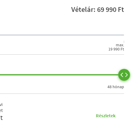
Vételár: 69 990 Ft
max.
19 990 Ft
48 hónap
vi
et
Részletek
t