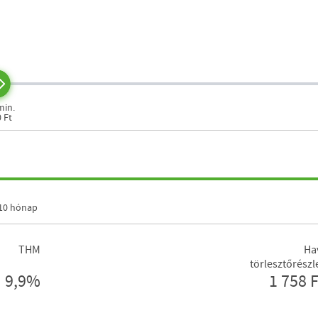
min.
0 Ft
10 hónap
THM
Ha
törlesztőrészl
9,9%
1 758 F