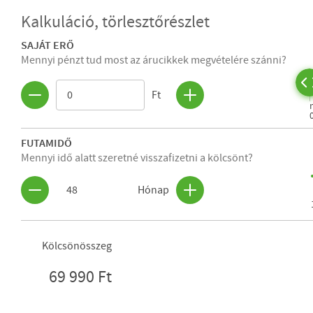
Kalkuláció, törlesztőrészlet
SAJÁT ERŐ
Mennyi pénzt tud most az árucikkek megvételére szánni?
Ft
FUTAMIDŐ
Mennyi idő alatt szeretné visszafizetni a kölcsönt?
48
Hónap
Kölcsönösszeg
69 990 Ft