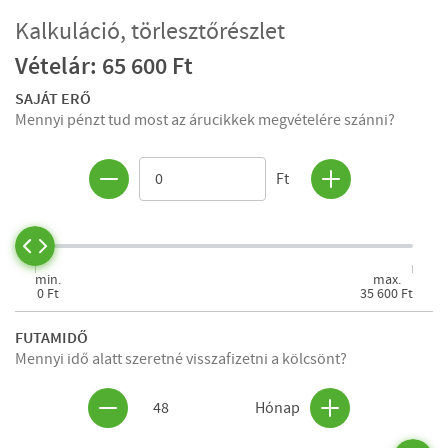
Kalkuláció, törlesztőrészlet
Vételár: 65 600 Ft
SAJÁT ERŐ
Mennyi pénzt tud most az árucikkek megvételére szánni?
Ft
min.
max.
0 Ft
35 600 Ft
FUTAMIDŐ
Mennyi idő alatt szeretné visszafizetni a kölcsönt?
48
Hónap