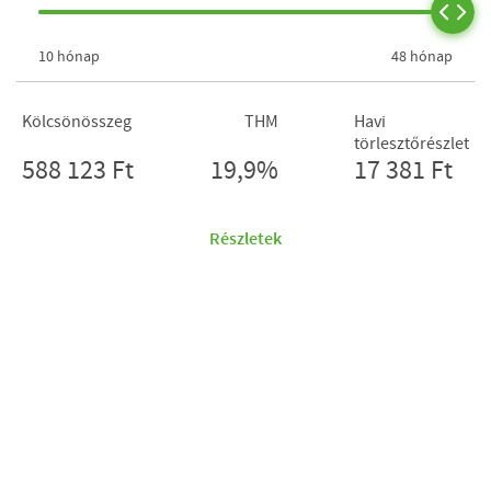
10 hónap
48 hónap
Kölcsönösszeg
THM
Havi
törlesztőrészlet
588 123 Ft
19,9%
17 381 Ft
Részletek