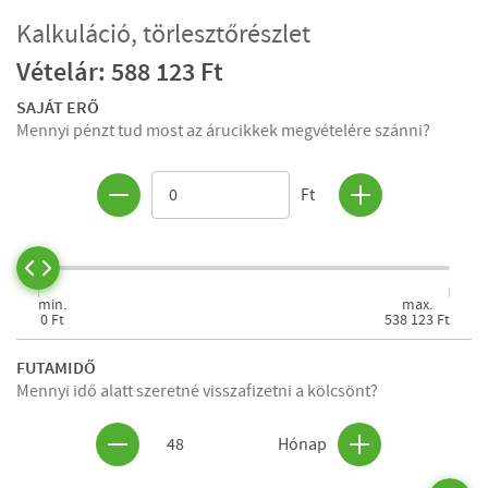
Kalkuláció, törlesztőrészlet
Vételár: 588 123 Ft
SAJÁT ERŐ
Mennyi pénzt tud most az árucikkek megvételére szánni?
Ft
min.
max.
0 Ft
538 123 Ft
FUTAMIDŐ
Mennyi idő alatt szeretné visszafizetni a kölcsönt?
48
Hónap