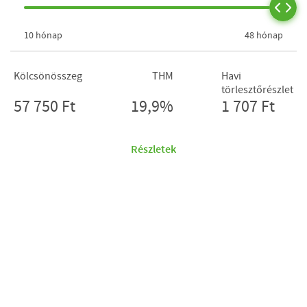
10 hónap
48 hónap
Kölcsönösszeg
THM
Havi
törlesztőrészlet
57 750 Ft
19,9%
1 707 Ft
Részletek