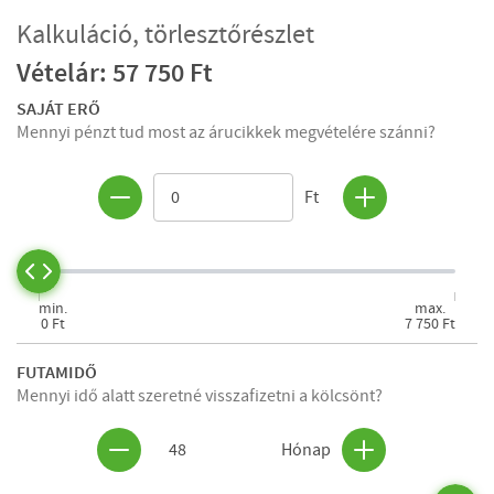
Kalkuláció, törlesztőrészlet
Vételár: 57 750 Ft
SAJÁT ERŐ
Mennyi pénzt tud most az árucikkek megvételére szánni?
Ft
min.
max.
0 Ft
7 750 Ft
FUTAMIDŐ
Mennyi idő alatt szeretné visszafizetni a kölcsönt?
48
Hónap