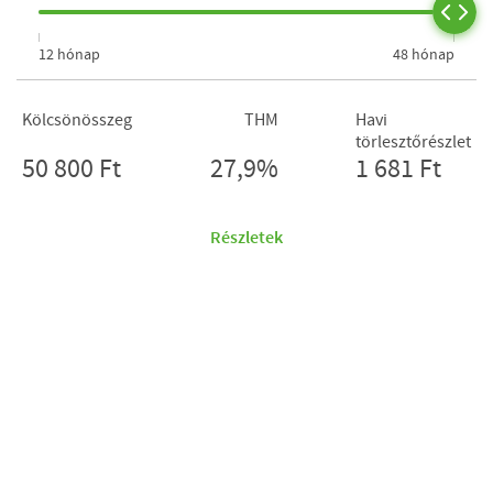
12 hónap
48 hónap
Kölcsönösszeg
THM
Havi
törlesztőrészlet
50 800 Ft
27,9%
1 681 Ft
Részletek