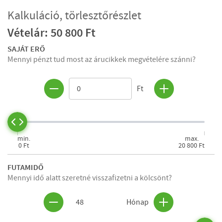
Kalkuláció, törlesztőrészlet
Vételár: 50 800 Ft
SAJÁT ERŐ
Mennyi pénzt tud most az árucikkek megvételére szánni?
Ft
min.
max.
0 Ft
20 800 Ft
FUTAMIDŐ
Mennyi idő alatt szeretné visszafizetni a kölcsönt?
48
Hónap