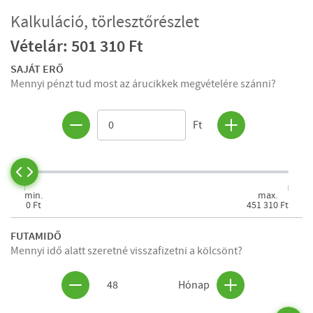
Kalkuláció, törlesztőrészlet
Vételár: 501 310 Ft
SAJÁT ERŐ
Mennyi pénzt tud most az árucikkek megvételére szánni?
Ft
min.
max.
0 Ft
451 310 Ft
FUTAMIDŐ
Mennyi idő alatt szeretné visszafizetni a kölcsönt?
48
Hónap