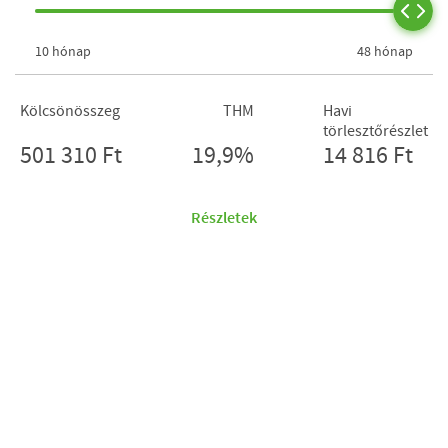
10 hónap
48 hónap
Kölcsönösszeg
THM
Havi
törlesztőrészlet
501 310 Ft
19,9%
14 816 Ft
Részletek