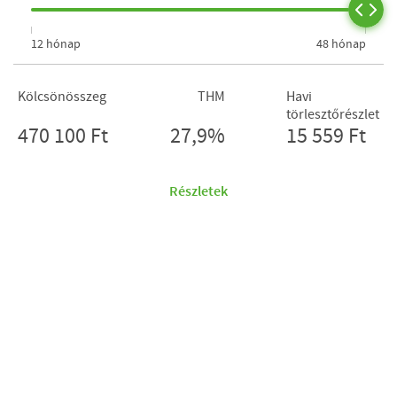
12 hónap
48 hónap
Kölcsönösszeg
THM
Havi
törlesztőrészlet
470 100 Ft
27,9%
15 559 Ft
Részletek