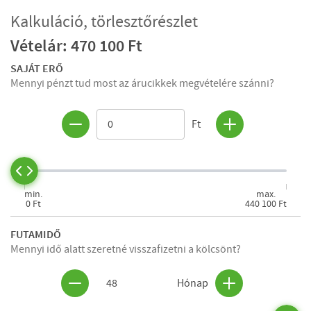
Kalkuláció, törlesztőrészlet
Vételár: 470 100 Ft
SAJÁT ERŐ
Mennyi pénzt tud most az árucikkek megvételére szánni?
Ft
min.
max.
0 Ft
440 100 Ft
FUTAMIDŐ
Mennyi idő alatt szeretné visszafizetni a kölcsönt?
48
Hónap