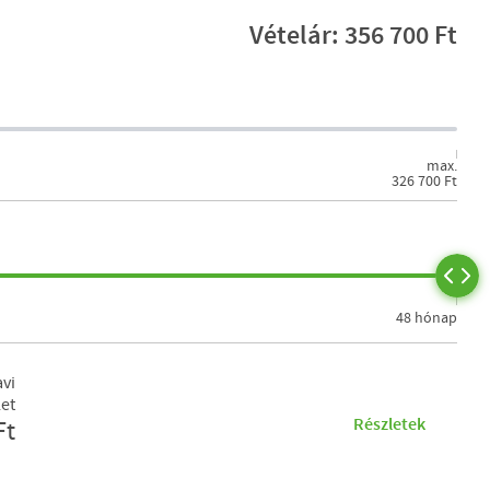
Vételár: 356 700 Ft
max.
326 700 Ft
48 hónap
vi
let
Részletek
Ft