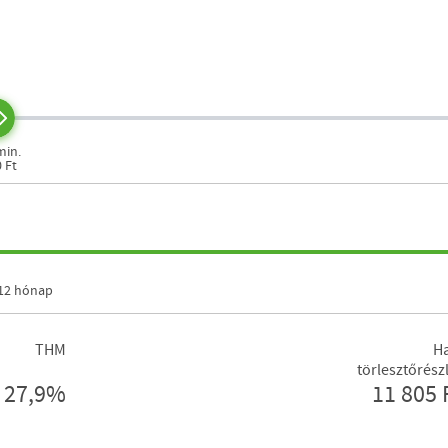
min.
0 Ft
12 hónap
THM
Ha
törlesztőrész
27,9%
11 805 