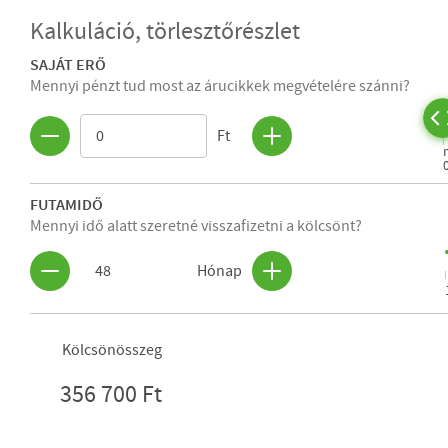
Kalkuláció, törlesztőrészlet
SAJÁT ERŐ
Mennyi pénzt tud most az árucikkek megvételére szánni?
Ft
FUTAMIDŐ
Mennyi idő alatt szeretné visszafizetni a kölcsönt?
48
Hónap
Kölcsönösszeg
356 700 Ft