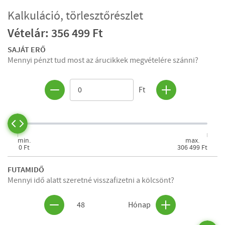
Kalkuláció, törlesztőrészlet
Vételár: 356 499 Ft
SAJÁT ERŐ
Mennyi pénzt tud most az árucikkek megvételére szánni?
Ft
min.
max.
0 Ft
306 499 Ft
FUTAMIDŐ
Mennyi idő alatt szeretné visszafizetni a kölcsönt?
48
Hónap