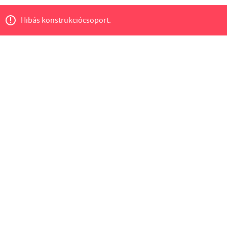
Hibás konstrukciócsoport.