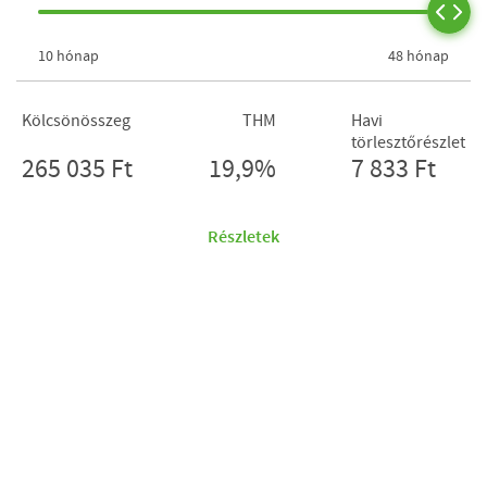
10 hónap
48 hónap
Kölcsönösszeg
THM
Havi
törlesztőrészlet
265 035 Ft
19,9%
7 833 Ft
Részletek