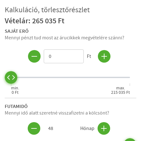
Kalkuláció, törlesztőrészlet
Vételár: 265 035 Ft
SAJÁT ERŐ
Mennyi pénzt tud most az árucikkek megvételére szánni?
Ft
min.
max.
0 Ft
215 035 Ft
FUTAMIDŐ
Mennyi idő alatt szeretné visszafizetni a kölcsönt?
48
Hónap