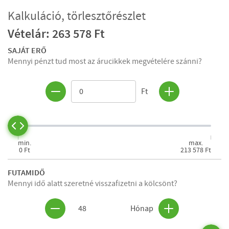
Kalkuláció, törlesztőrészlet
Vételár: 263 578 Ft
SAJÁT ERŐ
Mennyi pénzt tud most az árucikkek megvételére szánni?
Ft
min.
max.
0 Ft
213 578 Ft
FUTAMIDŐ
Mennyi idő alatt szeretné visszafizetni a kölcsönt?
48
Hónap