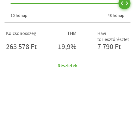
10 hónap
48 hónap
Kölcsönösszeg
THM
Havi
törlesztőrészlet
263 578 Ft
19,9%
7 790 Ft
Részletek