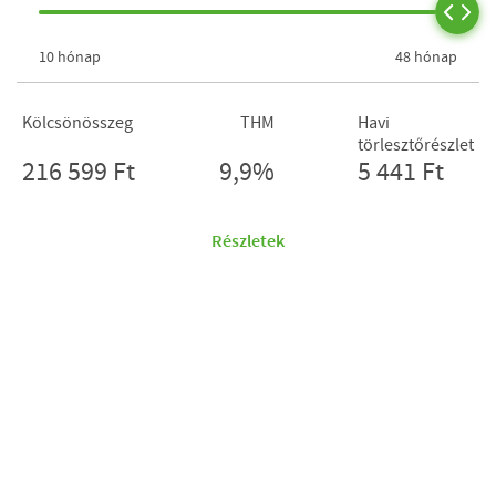
10 hónap
48 hónap
Kölcsönösszeg
THM
Havi
törlesztőrészlet
216 599 Ft
9,9%
5 441 Ft
Részletek