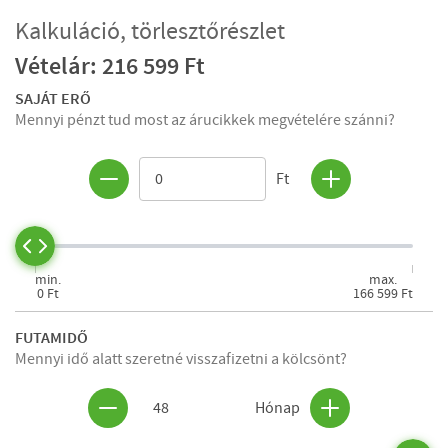
Kalkuláció, törlesztőrészlet
Vételár: 216 599 Ft
SAJÁT ERŐ
Mennyi pénzt tud most az árucikkek megvételére szánni?
Ft
min.
max.
0 Ft
166 599 Ft
FUTAMIDŐ
Mennyi idő alatt szeretné visszafizetni a kölcsönt?
48
Hónap