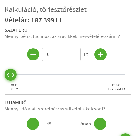
Kalkuláció, törlesztőrészlet
Vételár: 187 399 Ft
SAJÁT ERŐ
Mennyi pénzt tud most az árucikkek megvételére szánni?
Ft
min.
max.
0 Ft
137 399 Ft
FUTAMIDŐ
Mennyi idő alatt szeretné visszafizetni a kölcsönt?
48
Hónap