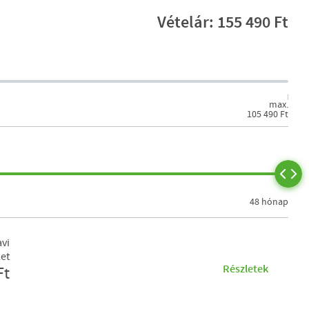
Vételár: 155 490 Ft
max.
105 490 Ft
48 hónap
vi
let
Részletek
Ft