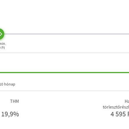
min.
0 Ft
10 hónap
THM
Ha
törlesztőrész
19,9%
4 595 