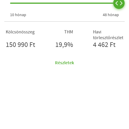
10 hónap
48 hónap
Kölcsönösszeg
THM
Havi
törlesztőrészlet
150 990 Ft
19,9%
4 462 Ft
Részletek