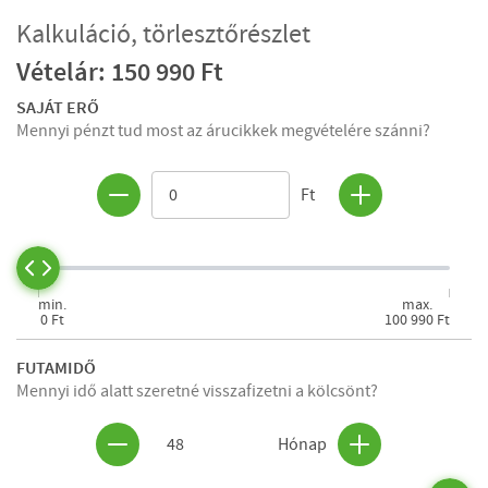
Kalkuláció, törlesztőrészlet
Vételár: 150 990 Ft
SAJÁT ERŐ
Mennyi pénzt tud most az árucikkek megvételére szánni?
Ft
min.
max.
0 Ft
100 990 Ft
FUTAMIDŐ
Mennyi idő alatt szeretné visszafizetni a kölcsönt?
48
Hónap