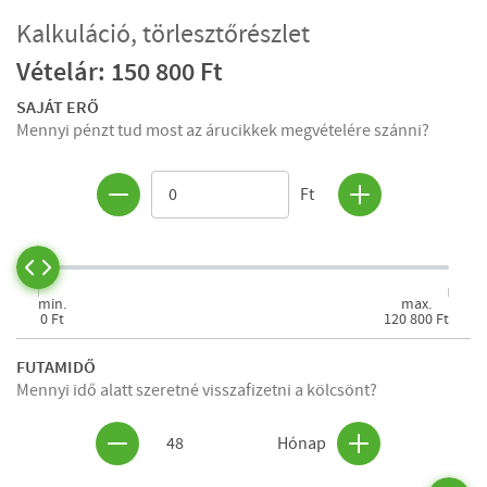
Kalkuláció, törlesztőrészlet
Vételár: 150 800 Ft
SAJÁT ERŐ
Mennyi pénzt tud most az árucikkek megvételére szánni?
Ft
min.
max.
0 Ft
120 800 Ft
FUTAMIDŐ
Mennyi idő alatt szeretné visszafizetni a kölcsönt?
48
Hónap