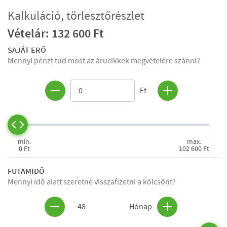
Kalkuláció, törlesztőrészlet
Vételár: 132 600 Ft
SAJÁT ERŐ
Mennyi pénzt tud most az árucikkek megvételére szánni?
Ft
min.
max.
0 Ft
102 600 Ft
FUTAMIDŐ
Mennyi idő alatt szeretné visszafizetni a kölcsönt?
48
Hónap