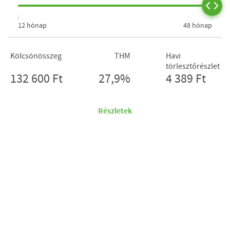
12 hónap
48 hónap
Kölcsönösszeg
THM
Havi
törlesztőrészlet
132 600 Ft
27,9%
4 389 Ft
Részletek