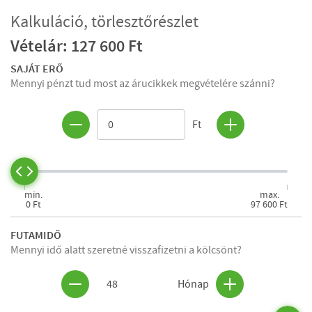
Kalkuláció, törlesztőrészlet
Vételár: 127 600 Ft
SAJÁT ERŐ
Mennyi pénzt tud most az árucikkek megvételére szánni?
Ft
min.
max.
0 Ft
97 600 Ft
FUTAMIDŐ
Mennyi idő alatt szeretné visszafizetni a kölcsönt?
48
Hónap