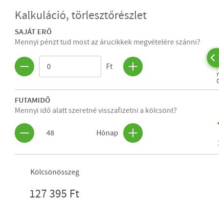
Kalkuláció, törlesztőrészlet
SAJÁT ERŐ
Mennyi pénzt tud most az árucikkek megvételére szánni?
Ft
FUTAMIDŐ
Mennyi idő alatt szeretné visszafizetni a kölcsönt?
48
Hónap
Kölcsönösszeg
127 395 Ft