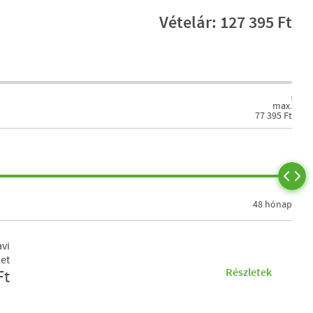
Vételár: 127 395 Ft
max.
77 395 Ft
48 hónap
vi
let
Részletek
Ft