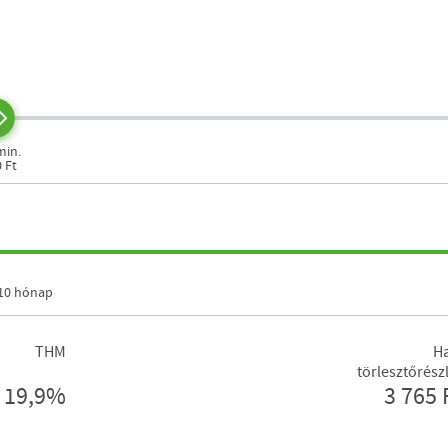
min.
0 Ft
10 hónap
THM
Ha
törlesztőrész
19,9%
3 765 