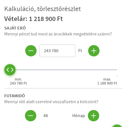
Kalkuláció, törlesztőrészlet
Vételár: 1 218 900 Ft
SAJÁT ERŐ
Mennyi pénzt tud most az árucikkek megvételére szánni?
Ft
min.
max.
243 780 Ft
1 188 900 Ft
FUTAMIDŐ
Mennyi idő alatt szeretné visszafizetni a kölcsönt?
48
Hónap