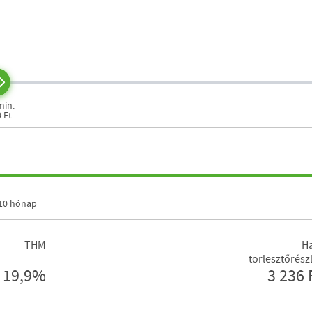
min.
0 Ft
10 hónap
THM
Ha
törlesztőrész
19,9%
3 236 