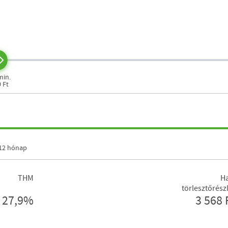
min.
0 Ft
12 hónap
THM
Ha
törlesztőrész
27,9%
3 568 