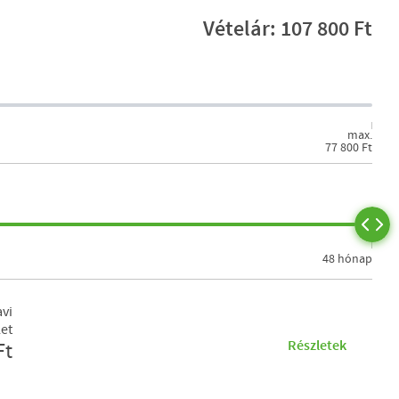
Vételár: 107 800 Ft
max.
77 800 Ft
48 hónap
vi
let
Részletek
Ft