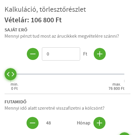
Kalkuláció, törlesztőrészlet
Vételár: 106 800 Ft
SAJÁT ERŐ
Mennyi pénzt tud most az árucikkek megvételére szánni?
Ft
min.
max.
0 Ft
76 800 Ft
FUTAMIDŐ
Mennyi idő alatt szeretné visszafizetni a kölcsönt?
48
Hónap